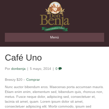
Menú
Café Uno
Por
donbenja
|
5 mayo, 2014
|
0
Breezy $20 –
Comprar
Nunc auctor bibendum eros. Maecenas porta accumsan mauris.
Etiam enim enim, elementum sed, bibendum quis, rhoncus non,
metus. Fusce neque dolor, adipiscing sed, consectetuer et,
lacinia sit amet, quam. Lorem ipsum dolor sit amet,
consectetuer adipiscing elit. Morbi commodo, ipsum sed