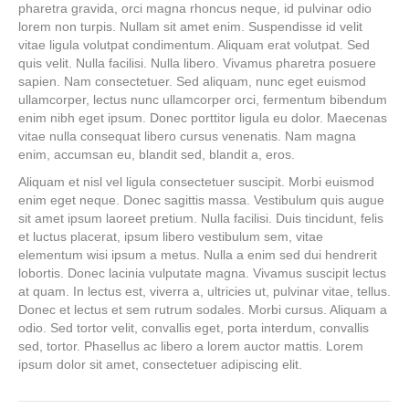
pharetra gravida, orci magna rhoncus neque, id pulvinar odio
lorem non turpis. Nullam sit amet enim. Suspendisse id velit
vitae ligula volutpat condimentum. Aliquam erat volutpat. Sed
quis velit. Nulla facilisi. Nulla libero. Vivamus pharetra posuere
sapien. Nam consectetuer. Sed aliquam, nunc eget euismod
ullamcorper, lectus nunc ullamcorper orci, fermentum bibendum
enim nibh eget ipsum. Donec porttitor ligula eu dolor. Maecenas
vitae nulla consequat libero cursus venenatis. Nam magna
enim, accumsan eu, blandit sed, blandit a, eros.
Aliquam et nisl vel ligula consectetuer suscipit. Morbi euismod
enim eget neque. Donec sagittis massa. Vestibulum quis augue
sit amet ipsum laoreet pretium. Nulla facilisi. Duis tincidunt, felis
et luctus placerat, ipsum libero vestibulum sem, vitae
elementum wisi ipsum a metus. Nulla a enim sed dui hendrerit
lobortis. Donec lacinia vulputate magna. Vivamus suscipit lectus
at quam. In lectus est, viverra a, ultricies ut, pulvinar vitae, tellus.
Donec et lectus et sem rutrum sodales. Morbi cursus. Aliquam a
odio. Sed tortor velit, convallis eget, porta interdum, convallis
sed, tortor. Phasellus ac libero a lorem auctor mattis. Lorem
ipsum dolor sit amet, consectetuer adipiscing elit.