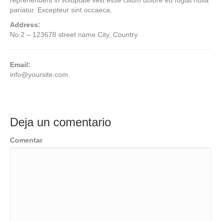
reprehenderit in voluptate velit esse cillum dolore eu fugiat nulla
pariatur. Excepteur sint occaeca.
Address:
No.2 – 123678 street name City, Country
Email:
info@yoursite.com
Deja un comentario
Comentar